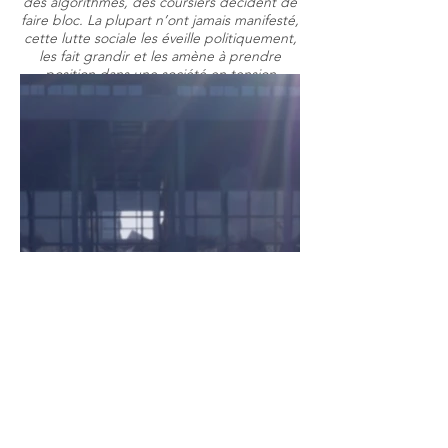
des algorithmes, des coursiers décident de
faire bloc. La plupart n’ont jamais manifesté,
cette lutte sociale les éveille politiquement,
les fait grandir et les amène à prendre
position dans une société en tension
permanente.
Entre luttes et alternatives, ils tentent tous à
leur façon d’inverser le rapport de force
contre ces multinationales à la croissance
exponentielle.