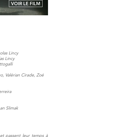
VOIR LE FILM
olas Lincy
as Lincy
togalli
o, Valérian Cirade, Zoé
rreira
han Slimak
 et passent leur temps à