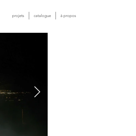
projets
catalogue
à propos