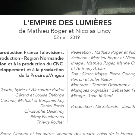
L'EMPIRE DES LUMIÈRES
de Mathieu Roger et Nicolas Lincy
52 mn - 2019
roduction France Télévisions.
Réalisation : Mathieu Roger et Nic
Scénario : Mathieu Roger et Nicol
 production - Région Normandie
Image : Mathieu Roger, Marine Ot
ation et à la production du CNC
et Anthony Adam
eloppement et à la production
Son : Simon Moyse, Pierre Colong
de la Procirep/Angoa
Perron et Jules Valeur
Montage : Thomas Grandremy
laude, Sylvie et Alexandre Burkel
Musiques originales : Sebastian Fe
Gérard et Louise Deforge
Mixage : Yann Reiland
Corinne, Michaël et Benjamin Rey
Daniel Robin
Production : Mil Sabords – Jonat
Christophe Delannoy
Rémy Fauchereau
Thierry Rocher
 Remy, Corinne et les autres viennent des quatre coins de la France