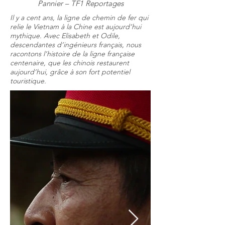
Pannier – TF1 Reportages
Il y a cent ans, la ligne de chemin de fer qui
relie le Vietnam à la Chine est aujourd’hui
mythique. Avec Elisabeth et Odile,
descendantes d’ingénieurs français, nous
racontons l’histoire de la ligne française
centenaire, que les chinois restaurent
aujourd’hui, grâce à son fort potentiel
touristique.